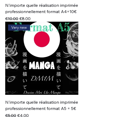
N'importe quelle réalisation imprimée
professionnellement format A4=10€
通常価格
セール価格
€10.00
€8.00
Very new
N'importe quelle réalisation imprimée
professionnellement format A5 = 5€
通常価格
セール価格
€5.00
€4.00