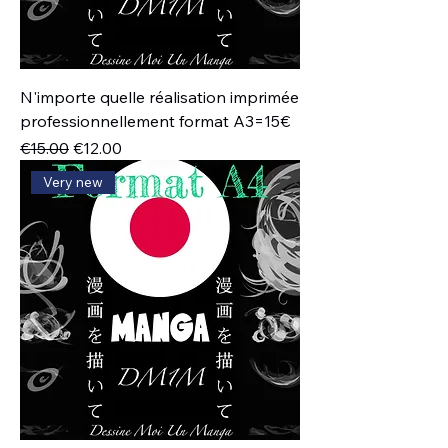
N'importe quelle réalisation imprimée
professionnellement format A3=15€
通常価格
セール価格
€15.00
€12.00
Very new