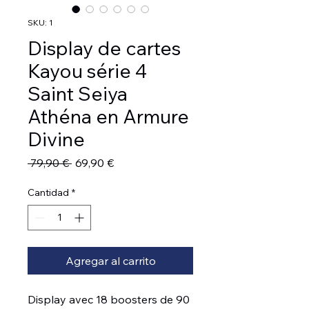
SKU: 1
Display de cartes
Kayou série 4
Saint Seiya
Athéna en Armure
Divine
Precio
Precio
 79,90 € 
69,90 €
de
oferta
Cantidad
*
Agregar al carrito
Display avec 18 boosters de 90